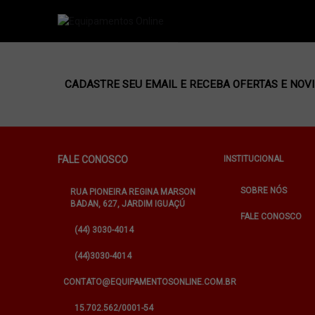
CADASTRE SEU EMAIL E RECEBA OFERTAS E NOV
FALE CONOSCO
INSTITUCIONAL
SOBRE NÓS
RUA PIONEIRA REGINA MARSON
BADAN, 627, JARDIM IGUAÇÚ
FALE CONOSCO
(44) 3030-4014
(44)3030-4014
CONTATO@EQUIPAMENTOSONLINE.COM.BR
15.702.562/0001-54